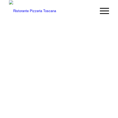
WILLKOMMEN BEI
RISTORANTE PIZZERIA TOSCANA
Genießen Sie mediterrane Speisen aus Italien!
Alte Schloßstraße 16
56566 Neuwied
Telefon:
02622-9079755
Öffnungszeiten:
Montag – Sonntag
17:30 – 24:00 Uhr
Kartenzahlung bei uns möglich!