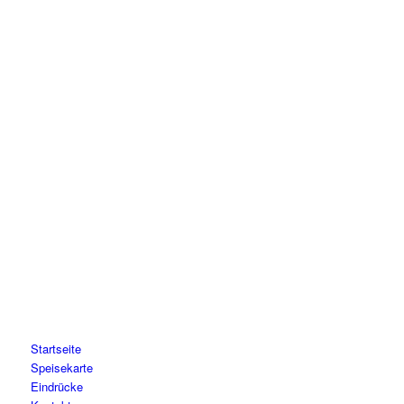
Alte Schloßstraße 16
56566 Neuwied
02622-9079755
kontakt@toscana-engers.de
ÖFFNUNGSZEITEN
Montag – Sonntag:
17:30 -24:00 Uhr
NAVIGATION
Startseite
Speisekarte
Eindrücke